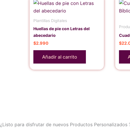
Plantillas Digitales
Produ
Huellas de pie con Letras del
abecedario
Cuade
$
2.990
$
22.
Añadir al carrito
A
¿Listo para disfrutar
de nuevos
Productos
Personalizados