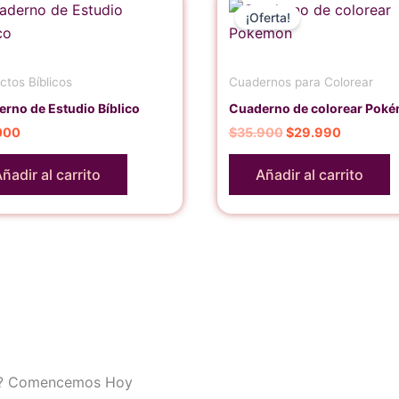
precio
precio
¡Oferta!
original
actual
era:
es:
$35.900.
$29.990.
ctos Bíblicos
Cuadernos para Colorear
rno de Estudio Bíblico
Cuaderno de colorear Pok
000
$
35.900
$
29.990
ñadir al carrito
Añadir al carrito
 ?
Comencemos
Hoy