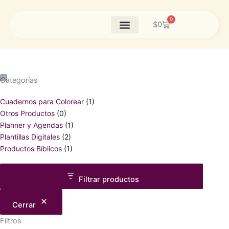
Ir
al
0
Cart
$
0
contenido
Tamaño
Estado
Categorías
Cuaderno
Cuadernos para Colorear
(1)
Otros Productos
(0)
Planner y Agendas
(1)
Plantillas Digitales
(2)
Productos Bíblicos
(1)
Filtrar productos
Cerrar
Filtros