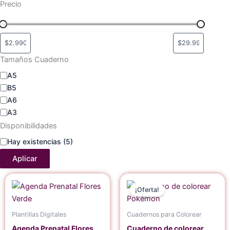
Precio
Tamaños Cuaderno
A5
B5
A6
A3
Disponibilidades
Hay existencias
(5)
Aplicar
El
El
precio
precio
¡Oferta!
original
actual
era:
es:
$35.900.
$29.990.
Plantillas Digitales
Cuadernos para Colorear
Agenda Prenatal Flores
Cuaderno de colorear